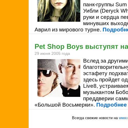
панк-группы
Sum 
Уибли (Deryck Wh
руки и сердца пе
минувших выход
Аврил из мирового турне.
Подробне
Pet Shop Boys выступят на
29 июня 2005 года
Вслед за другим
благотворительн
эстафету подхват
здесь пройдет од
Live8, устраива
музыкантом Боб
преддверии самм
«Большой Восьмерки».
Подробнее
Всегда свежие новости на
www.