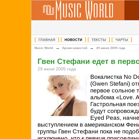
ГЛАВНАЯ
НОВОСТИ
ТЕКСТЫ
ЧАРТЫ
→
→
Music World
Архив новостей
29 июня 2005 года
Гвен Стефани едет в перв
29 июня 2005 года
Вокалистка
No D
(
Gwen Stefani) от
первое сольное 
альбома «Love.
A
Гастрольная поез
будут сопровожд
Eyed Peas, начне
выступлением в американском Фени
группы Гвен Стефани пока не подоб
исключено, что к певице присоедини