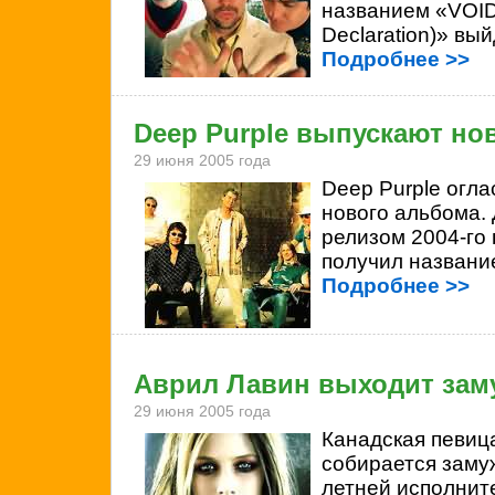
названием «VOID 
Declaration)» вый
Подробнее >>
Deep Purple выпускают н
29 июня 2005 года
Deep Purple огла
нового альбома.
релизом 2004-го 
получил название
Подробнее >>
Аврил Лавин выходит зам
29 июня 2005 года
Канадская певиц
собирается заму
летней исполнит