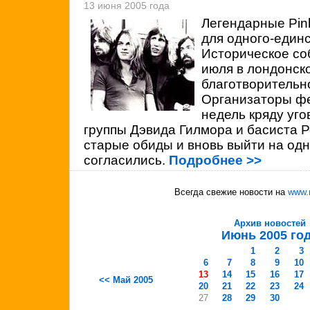
13 июня 2005 года
Легендарные
Pin
для одного-един
Историческое со
июля в лондонско
благотворительно
Организаторы фе
недель кряду уг
группы Дэвида Гилмора и басиста 
старые обиды и вновь выйти на одну
согласились.
Подробнее >>
Всегда свежие новости на
www.
Архив новостей
Июнь 2005 го
1
2
3
6
7
8
9
10
13
14
15
16
17
<< Май 2005
20
21
22
23
24
27
28
29
30