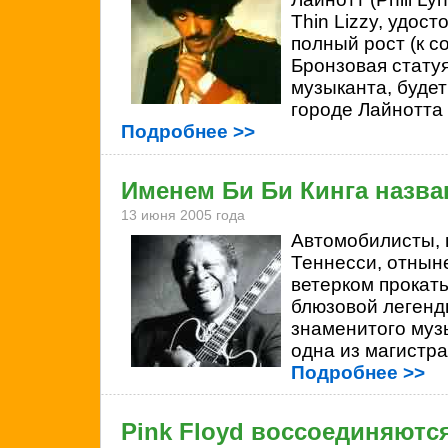
Thin Lizzy, удост
полный рост (к с
Бронзовая стату
музыканта, буде
городе Лайнотта 
Подробнее >>
Именем Би Би Кинга назва
13 июня 2005 года
Автомобилисты,
Теннесси, отнын
ветерком прокат
блюзовой леген
знаменитого муз
одна из магистра
Подробнее >>
Pink Floyd воссоединяютс