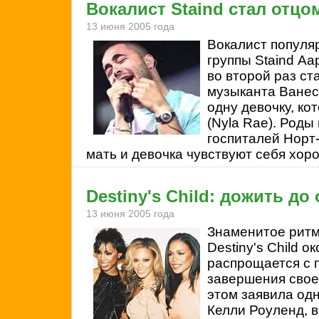
Вокалист Staind стал отцо
13 июня 2005 года
Вокалист популя
группы
Staind Аа
во второй раз ст
музыканта Ванес
одну девочку, ко
(Nyla Rae). Роды
госпиталей Норт
мать и девочка чувствуют себя хор
Destiny's Child: дожить до
13 июня 2005 года
Знаменитое ритм
Destiny's Child о
распрощается с 
завершения свое
этом заявила одн
Келли Роуленд, 