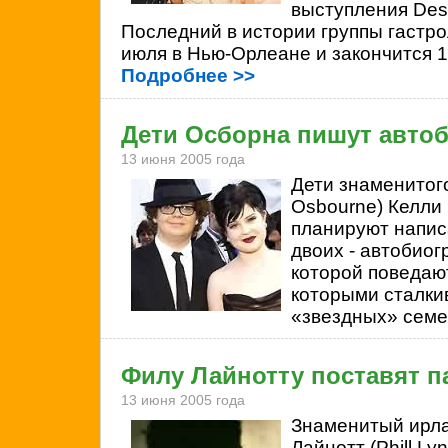
выступления Desti
Последний в истории группы гастро
июля в Нью-Орлеане и закончится 1
Подробнее >>
Дети Осборна пишут авто
13 июня 2005 года
Дети знаменитог
Osbourne) Келли 
планируют написа
двоих - автобиог
которой поведают
которыми сталки
«звездных» семе
Филу Лайнотту поставят п
13 июня 2005 года
Знаменитый ирла
Лайнотт (Phill Ly