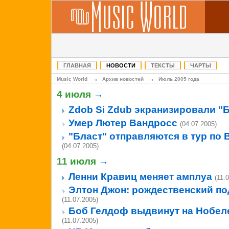
ГЛАВНАЯ
НОВОСТИ
ТЕКСТЫ
ЧАРТЫ
→
→
Music World
Архив новостей
Июль 2005 года
4 июля
→
Zdob Si Zdub экранизировали "
Умер Лютер Вандросс
(04.07.2005)
"Бласт" отправляются в тур по
(04.07.2005)
11 июля
→
Ленни Кравиц меняет амплуа
(11.
Элтон Джон: рождественский по
(11.07.2005)
Боб Гелдоф выдвинут на Нобе
(11.07.2005)