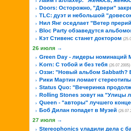
Лайм Галлахер: "Женюсь, женюсь
Doors: Осторожно, "Двери" зак
TLC: дуэт и небольшой "довесо
Нил Янг оседлает "Ветер прери
Bloc Party обзаведутся альбом
Кэт Стивенс станет доктором
(25.
26 июля
→
Green Day - лидеры номинаций
Korn: С тобой и без тебя
(26.07.2005)
Оззи: "Новый альбом Sabbath?
Рики Мартин ломает стереотип
Status Quo: "Вечеринка продолж
Rolling Stones зовут на "Улицы 
Queen - "авторы" лучшего конц
Боб Дилан попадет в Музей
(26.07.
27 июля
→
Stereophonics уладили дела с 