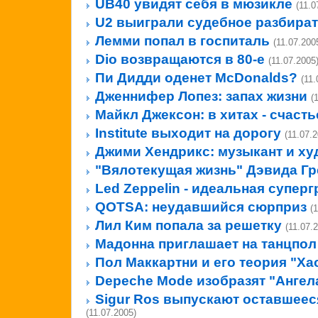
UB40 увидят себя в мюзикле
(11.0
U2 выиграли судебное разбира
Лемми попал в госпиталь
(11.07.200
Dio возвращаются в 80-е
(11.07.2005
Пи Дидди оденет McDonalds?
(11.
Дженнифер Лопез: запах жизни
(
Майкл Джексон: в хитах - счасть
Institute выходит на дорогу
(11.07.2
Джими Хендрикс: музыкант и ху
"Вялотекущая жизнь" Дэвида Гр
Led Zeppelin - идеальная суперг
QOTSA: неудавшийся сюрприз
(
Лил Ким попала за решетку
(11.07.
Мадонна приглашает на танцпол
Пол Маккартни и его теория "Ха
Depeche Mode изобразят "Ангел
Sigur Ros выпускают оставшеес
(11.07.2005)