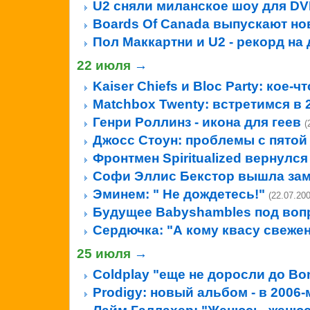
U2 сняли миланское шоу для D
Boards Of Canada выпускают н
Пол Маккартни и U2 - рекорд на
22 июля
→
Kaiser Chiefs и Bloc Party: кое-
Matchbox Twenty: встретимся в 
Генри Роллинз - икона для геев
(
Джосс Стоун: проблемы с пятой
Фронтмен Spiritualized вернулся 
Софи Эллис Бекстор вышла за
Эминем: " Не дождетесь!"
(22.07.200
Будущее Babyshambles под воп
Сердючка: "А кому квасу свеже
25 июля
→
Coldplay "еще не доросли до Bon
Prodigy: новый альбом - в 2006-