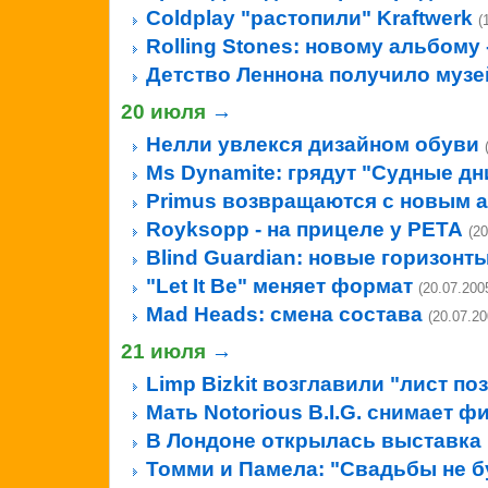
Coldplay "растопили" Kraftwerk
(
Rolling Stones: новому альбому 
Детство Леннона получило муз
20 июля
→
Нелли увлекся дизайном обуви
Ms Dynamite: грядут "Судные дн
Primus возвращаются с новым 
Royksopp - на прицеле у PETA
(20
Blind Guardian: новые горизонт
"Let It Be" меняет формат
(20.07.200
Mad Heads: смена состава
(20.07.20
21 июля
→
Limp Bizkit возглавили "лист по
Мать Notorious B.I.G. снимает ф
В Лондоне открылась выставка 
Томми и Памела: "Свадьбы не б