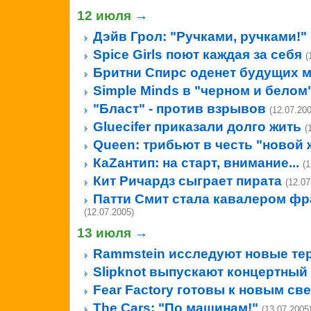
12 июля
→
Дэйв Грол: "Ручками, ручками!"
Spice Girls поют каждая за себя
(
Бритни Спирс оденет будущих 
Simple Minds в "черном и белом
"Бласт" - против взрывов
(12.07.200
Gluecifer приказали долго жить
(
Queen: трибьют в честь "новой 
КаZантип: на старт, внимание...
(1
Кит Ричардз сыграет пирата
(12.07
Патти Смит стала кавалером фр
(12.07.2005)
13 июля
→
Rammstein исследуют новые те
Slipknot выпускают концертный
Fear Factory готовы к новым с
The Cars: "По машинам!"
(13.07.2005