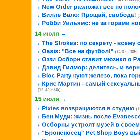
New Order разложат все по поло
Вилле Вало: Прощай, свобода!
(
Робби Уильямс: не за горами н
14 июля
→
The Strokes: по секрету - всему 
Oasis: "Все на футбол!"
(14.07.2005)
Оззи Осборн ставит мюзикл о Р
Дэвид Гилмор: делитесь, и верн
Bloc Party куют железо, пока го
Крис Мартин - самый сексуальн
(14.07.2005)
15 июля
→
Pixies возвращаются в студию
(1
Бен Муди: жизнь после Evanesc
Осборны устроят музей в своем
"Броненосец" Pet Shop Boys вы