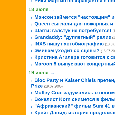
Рики Мартин возвращается с н
18 июля
→
Мэнсон займется "настоящим" 
Queen сыграли для пожарных и
Шэгги: галстук не потребуется!
(
Grandaddy: "дуплетный" релиз
(
INXS пишут автобиографию
(18.07
Эминем уходит со сцены?
(18.07.20
Кристина Агилера готовится к с
Maroon 5 выпускают концертны
19 июля
→
Bloc Party и Kaiser Сhiefs прете
Prize
(19.07.2005)
Motley Crue задумались о ново
Вокалист Korn снимется в филь
"Африканский" фильм Sum 41 в
Крейг Дэвид: история продолжа