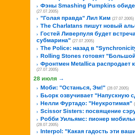
Фэны Smashing Pumpkins обиде
(27.07.2005)
"Голая правда" Лил Ким
(27.07.2005)
The Charlatans пишут новый ал
Гостей Ливерпуля будет встреч
субмарина"
(27.07.2005)
The Police: назад в "Synchronicit
Rolling Stones готовят "Большо
Фронтмен Metallica распродает
(27.07.2005)
28 июля
→
Моби: "Останься, Эм!"
(28.07.2005)
Бьорк озвучивает "Напускную 
Нелли Фуртадо: "Неукротимая"
Scissor Sisters: посвящение сэр
Робби Уильямс: пионер мобиль
(28.07.2005)
Interpol: "Какая гадость эти ваш