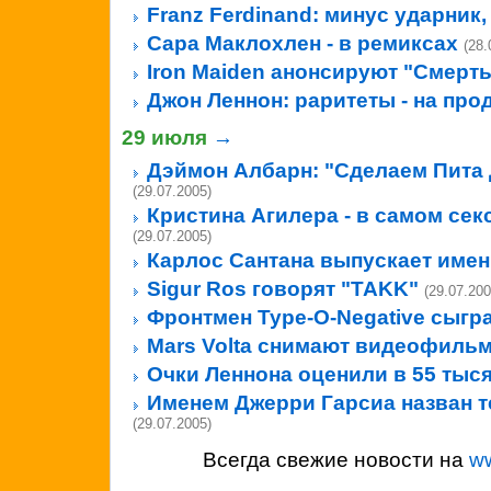
Franz Ferdinand: минус ударник,
Сара Маклохлен - в ремиксах
(28.
Iron Maiden анонсируют "Смерть
Джон Леннон: раритеты - на про
29 июля
→
Дэймон Албарн: "Сделаем Пита 
(29.07.2005)
Кристина Агилера - в самом се
(29.07.2005)
Карлос Сантана выпускает имен
Sigur Ros говорят "TAKK"
(29.07.200
Фронтмен Type-O-Negative сыгр
Mars Volta снимают видеофиль
Очки Леннона оценили в 55 тыс
Именем Джерри Гарсиа назван т
(29.07.2005)
Всегда свежие новости на
w