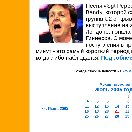
Песня «Sgt Peppe
Band», которой с
группа
U2 открыв
выступление на а
Лондоне, попала 
Гиннесса. С мом
поступления в п
минут - это самый короткий период
когда-либо наблюдался.
Подробнее
Всегда свежие новости на
www.
Архив новостей
Июль 2005 го
1
4
5
6
7
8
11
12
13
14
15
<< Июнь 2005
18
19
20
21
22
25
26
27
28
29