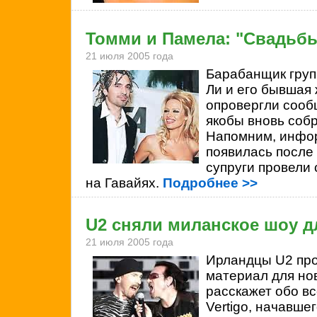
Томми и Памела: "Свадьбы
21 июля 2005 года
Барабанщик гру
Ли и его бывшая
опровергли сообщ
якобы вновь собр
Напомним, инфо
появилась после 
супруги провели
на Гавайях.
Подробнее >>
U2 сняли миланское шоу д
21 июля 2005 года
Ирландцы
U2 пр
материал для но
расскажет обо вс
Vertigo, начавшег