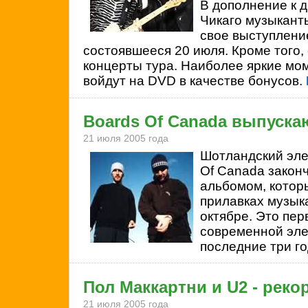
В дополнение к 
Чикаго музыкант
свое выступлени
состоявшееся 20 июля. Кроме того,
концерты тура. Наиболее яркие мо
войдут на DVD в качестве бонусов.
Boards Of Canada выпуск
21 июля 2005 года
Шотландский эле
Of Canada закон
альбомом, котор
прилавках музык
октябре. Это пе
современной эле
последние три г
Пол Маккартни и U2 - реко
21 июля 2005 года