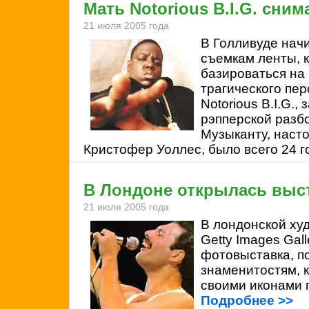
Мать Notorious B.I.G. сни
21 июля 2005 года
В Голливуде начи
съемкам ленты, к
базироваться на
трагического пе
Notorious B.I.G.,
рэпперской разбо
Музыканту, наст
Кристофер Уоллес, было всего 24 г
В Лондоне открылась выст
21 июля 2005 года
В лондонской ху
Getty Images Gal
фотовыставка, п
знаменитостям, 
своими иконами 
Подробнее >>