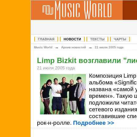
ГЛАВНАЯ
НОВОСТИ
ТЕКСТЫ
ЧАРТЫ
→
→
Music World
Архив новостей
21 июля 2005 года
Limp Bizkit возглавили "ли
21 июля 2005 года
Композиция
Limp 
альбома «
Signifi
названа «самой 
времен». Такую 
подложили читат
сетевого издания
составившие спис
рок-н-ролле.
Подробнее >>