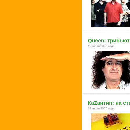
Queen: трибьют
12 июля 2005 года
КаZантип: на ст
12 июля 2005 года