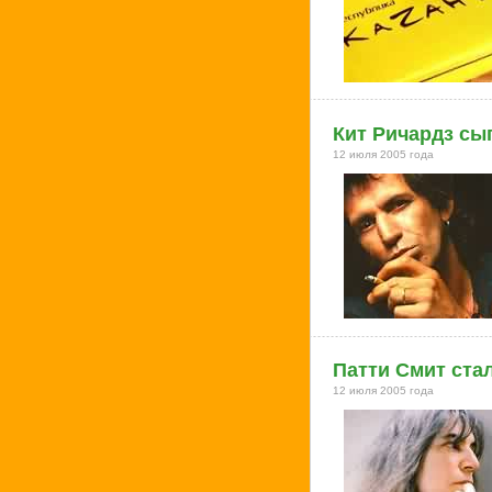
Кит Ричардз сы
12 июля 2005 года
Патти Смит ста
12 июля 2005 года