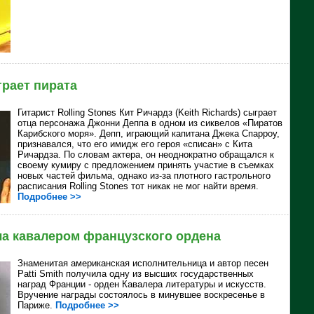
грает пирата
Гитарист
Rolling Stones Кит Ричардз (Keith Richards) сыграет
отца персонажа Джонни Деппа в одном из сиквелов «Пиратов
Карибского моря». Депп, играющий капитана Джека Спарроу,
признавался, что его имидж его героя «списан» с Кита
Ричардза. По словам актера, он неоднократно обращался к
своему кумиру с предложением принять участие в съемках
новых частей фильма, однако из-за плотного гастрольного
расписания Rolling Stones тот никак не мог найти время.
Подробнее >>
ла кавалером французского ордена
Знаменитая американская исполнительница и автор песен
Patti Smith получила одну из высших государственных
наград Франции - орден Кавалера литературы и искусств.
Вручение награды состоялось в минувшее воскресенье в
Париже.
Подробнее >>