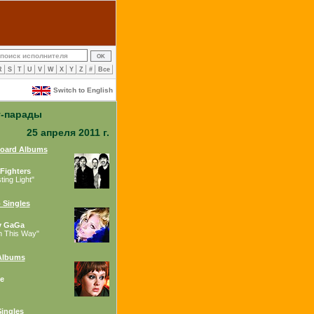
R
S
T
U
V
W
X
Y
Z
#
Все
Switch to English
т-парады
25 апреля 2011 г.
board Albums
Fighters
ing Light"
 Singles
y GaGa
n This Way"
Albums
e
ingles