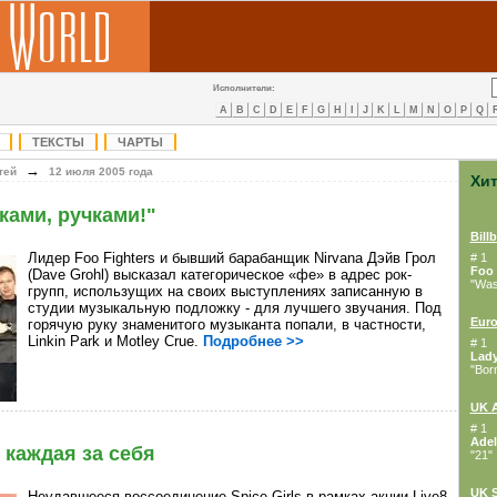
Исполнители:
A
B
C
D
E
F
G
H
I
J
K
L
M
N
O
P
Q
ТЕКСТЫ
ЧАРТЫ
→
тей
12 июля 2005 года
Хи
ками, ручками!"
Bill
Лидер
Foo Fighters и бывший барабанщик
Nirvana Дэйв Грол
# 1
Foo 
(Dave Grohl) высказал категорическое «фе» в адрес рок-
"Wast
групп, использущих на своих выступлениях записанную в
студии музыкальную подложку - для лучшего звучания. Под
Euro
горячую руку знаменитого музыканта попали, в частности,
Linkin Park и
Motley Crue.
Подробнее >>
# 1
Lad
"Bor
UK 
# 1
Adel
т каждая за себя
"21"
UK S
Неудавшееся воссоединение
Spice Girls в рамках акции Live8