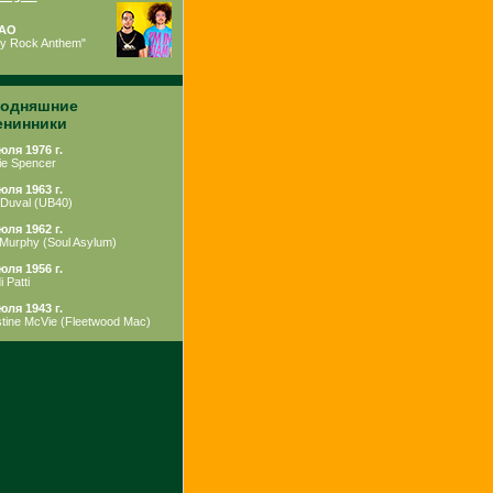
AO
ty Rock Anthem"
годняшние
енинники
юля 1976 г.
ie Spencer
юля 1963 г.
 Duval
(
UB40
)
юля 1962 г.
Murphy
(
Soul Asylum
)
юля 1956 г.
 Patti
юля 1943 г.
stine McVie
(
Fleetwood Mac
)