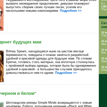
вызвало неожиданное продолжение: девушки планируют
# 1
LMF
выпустить сборник своих лучших песен, усилив его
"Par
несколькими новыми композициями.
Подробнее >>
Се
им
12 и
Trac
денет будущих мам
12 и
Alan
12 и
Britney Spears, находящаяся ныне на шестом месяце
Dan 
беременности, поведала о планах заняться разработкой
удобной и красивой одежды для будущих мам. По словам
12 и
Sandi
Бритни, готовясь стать матерью, она вплотную столкнулась
с проблемой выбора одежды, которая была бы одновременно
12 и
удобной и красивой - в большинстве случаев приходилось
Chri
довольствоваться чем-то одним.
Подробнее >>
"черном и белом"
Шотландские рокеры Simple Minds возвращаются с новым
альбомом. Работа, получившая название «Black and White