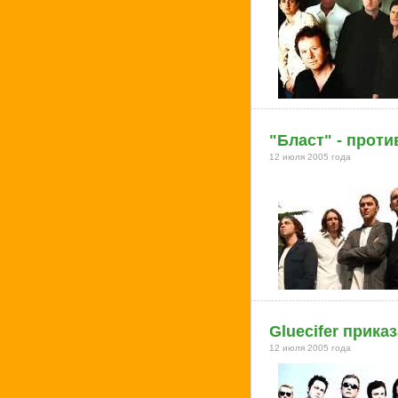
"Бласт" - прот
12 июля 2005 года
Gluecifer прика
12 июля 2005 года