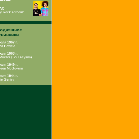
AO
ty Rock Anthem"
годняшние
енинники
юля 1967 г.
na Hatfield
юля 1963 г.
Mueller
(
Soul Asylum
)
юля 1949 г.
een McGovern
юля 1944 г.
ie Gentry