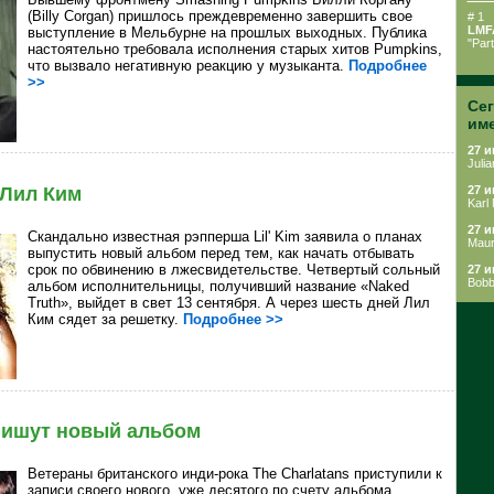
(
Billy Corgan) пришлось преждевременно завершить свое
# 1
LMF
выступление в Мельбурне на прошлых выходных. Публика
"Par
настоятельно требовала исполнения старых хитов Pumpkins,
что вызвало негативную реакцию у музыканта.
Подробнее
>>
Се
им
27 и
Julia
 Лил Ким
27 и
Karl 
27 и
Скандально известная рэпперша
Lil' Kim заявила о планах
Maur
выпустить новый альбом перед тем, как начать отбывать
срок по обвинению в лжесвидетельстве. Четвертый сольный
27 и
Bobb
альбом исполнительницы, получивший название «Naked
Truth», выйдет в свет 13 сентября. А через шесть дней Лил
Ким сядет за решетку.
Подробнее >>
 пишут новый альбом
Ветераны британского инди-рока The Charlatans приступили к
записи своего нового, уже десятого по счету альбома.