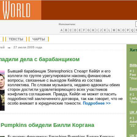
Исполнители:
A
B
C
D
E
F
G
H
I
J
K
L
M
N
O
P
Q
ТЕКСТЫ
ЧАРТЫ
→
тей
27 июля 2005 года
Хи
уладили дела с барабанщиком
Bill
Бывший барабанщик
Stereophonics Стюарт Кейбл и его
# 1
Foo 
коллеги по группе урегулировали наконец финансовые
"Wast
вопросы, связанные с выходом Кейбла из состава
коллектива. По словам музыканта, недавно адвокаты обеих
Euro
сторон достигли удовлетворяющего всех участников
конфликта соглашения. Правда, Кейбл не может огласить
# 1
подробностей заключенного договора, так как говорит, что не
Lad
"Bor
особо вникает в юридические тонкости.
Подробнее >>
UK 
# 1
Adel
Pumpkins обидели Билли Коргана
"21"
UK S
Бывшему фронтмену
Smashing Pumpkins Билли Коргану