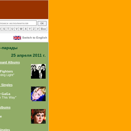
R
S
T
U
V
W
X
Y
Z
#
Все
Switch to English
т-парады
25 апреля 2011 г.
board Albums
Fighters
ing Light"
 Singles
y GaGa
n This Way"
Albums
e
ingles