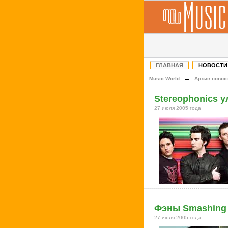
ГЛАВНАЯ
НОВОСТИ
→
Music World
Архив новос
Stereophonics 
27 июля 2005 года
Фэны Smashing 
27 июля 2005 года