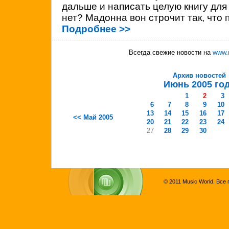
дальше и написать целую книгу для 
нет? Мадонна вон строчит так, что 
Подробнее >>
Всегда свежие новости на
www.
Архив новостей
Июнь 2005 го
1
2
3
6
7
8
9
10
13
14
15
16
17
<< Май 2005
20
21
22
23
24
27
28
29
30
© 2011 Music World. Все