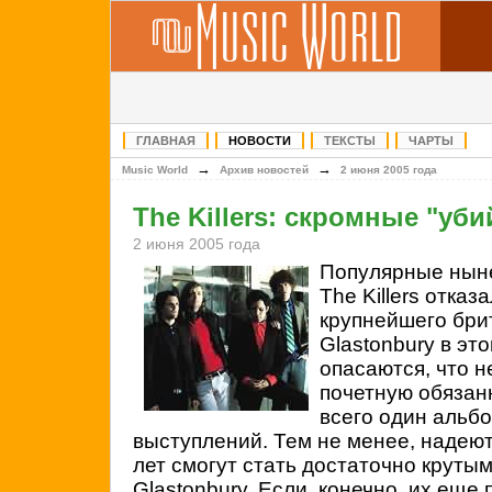
ГЛАВНАЯ
НОВОСТИ
ТЕКСТЫ
ЧАРТЫ
→
→
Music World
Архив новостей
2 июня 2005 года
The Killers: скромные "уб
2 июня 2005 года
Популярные нын
The Killers отка
крупнейшего бри
Glastonbury в эт
опасаются, что н
почетную обязан
всего один альбо
выступлений. Тем не менее, надеют
лет смогут стать достаточно крутым
Glastonbury. Если, конечно, их еще 