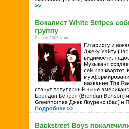
>>
Вокалист White Stripes со
группу
2 июня 2005 года
Гитаристу и вок
Джеку Уайту (Jack
видимости, надо
Музыкант создает
сей раз квартет.
музформировани
название The Rac
станут популярный ныне американс
Брендан Бенсон (
Brendan Benson) и
Greenhornes Джек Лоуренс (бас) и П
Подробнее >>
Backstreet Boys покалечи