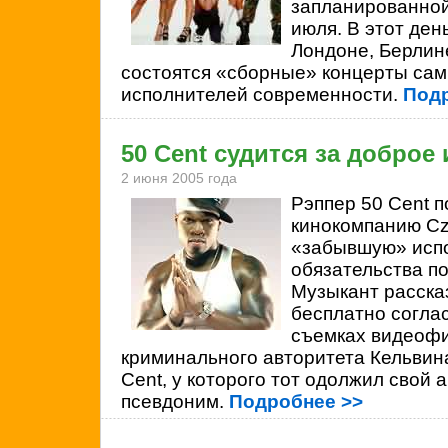
запланированной
июля. В этот ден
Лондоне, Берлин
состоятся «сборные» концерты са
исполнителей современности.
Подр
50 Cent судится за доброе 
2 июня 2005 года
Рэппер
50 Cent п
кинокомпанию Cza
«забывшую» испо
обязательства по
Музыкант расска
бесплатно соглас
съемках видеофи
криминального авторитета Кельвина
Cent, у которого тот одолжил свой 
псевдоним.
Подробнее >>