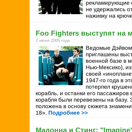
рекламирующие с
не удержались от
наживку на крюч
Foo Fighters выступят на 
2 июня 2005 года
Ведомые Дэйвом
приглашены выст
военной базе в м
Нью-Мексико), из
своей «иноплане
1947-го года в э
потерпел крушен
корабль, и останки его пассажиров
корабля были перевезены на базу. 
положена в основу сюжета знамени
18».
Подробнее >>
Мадонна и Стинг: "Imagine