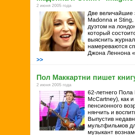
2 июня 2005 года
Две величайшие 
Madonna и
Sting
дуэтом на лондо
который состоитс
выяснить журнал
намереваются сп
Джона Леннона «
>>
Пол Маккартни пишет книг
2 июня 2005 года
62-летнего Пола 
McCartney), как и
пенсионного возр
нянчить и воспит
Выпустив недавн
мультфильмов дл
музыкант вознам