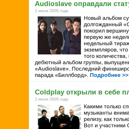
Audioslave оправдали ста
2 июня 2005 года
Новый альбом с
долгожданный «
покорил вершину
первую же недел
недельный тираж
экземпляров, что
того количества
дебютный альбом группы, выпущен
«Audioslave». Последний финиширов
парада «Биллборд».
Подробнее >>
Coldplay открыли в себе п
2 июня 2005 года
Какими только с
музыканты внима
релизу, как тольк
Вот и участники