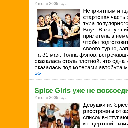
2 июня 2005 года
Неприятным инц
стартовая часть
тура популярног
Boys. В минувши
прилетела в нем
чтобы подготовит
своего турне, з
на 31 мая. Толпа фэнов, встречавши
оказалась столь плотной, что одна 
оказалась под колесами автобуса 
>>
Spice Girls уже не воссое
2 июня 2005 года
Девушки из
Spice
расстроены отказ
список выступаю
концертной акци