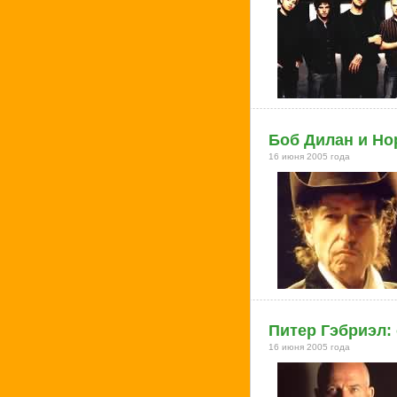
Боб Дилан и Но
16 июня 2005 года
Питер Гэбриэл:
16 июня 2005 года