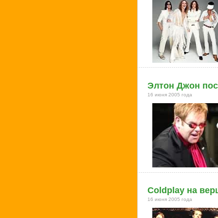
Элтон Джон пос
16 июня 2005 года
Coldplay на ве
16 июня 2005 года