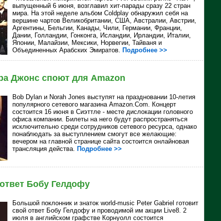
выпущенный 6 июня, возглавил хит-парады сразу 22 стран
мира. На этой неделе альбом Coldplay обнаружил себя на
вершине чартов Великобритании, США, Австралии, Австрии,
Аргентины, Бельгии, Канады, Чили, Германии, Франции,
Дании, Голландии, Гонконга, Исландии, Ирландии, Италии,
Японии, Малайзии, Мексики, Норвегии, Тайваня и
Объединенных Арабских Эмиратов.
Подробнее >>
ра Джонс споют для Amazon
Bob Dylan и
Norah Jones выступят на праздновании 10-летия
популярного сетевого магазина Amazon.Com. Концерт
состоится 16 июня в Сиэттле - месте дислокации головного
офиса компании. Билеты на него будут распространяться
исключительно среди сотрудников сетевого ресурса, однако
понаблюдать за выступлением смогут все желающие:
вечером на главной странице сайта состоится онлайновая
трансляция действа.
Подробнее >>
 ответ Бобу Гелдофу
Большой поклонник и знаток world-music Peter Gabriel готовит
свой ответ Бобу Гелдофу и проводимой им акции Live8. 2
июля в английском графстве Корнуолл состоится