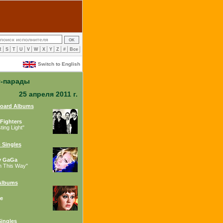
R
S
T
U
V
W
X
Y
Z
#
Все
Switch to English
т-парады
25 апреля 2011 г.
board Albums
Fighters
ing Light"
 Singles
y GaGa
n This Way"
Albums
e
ingles