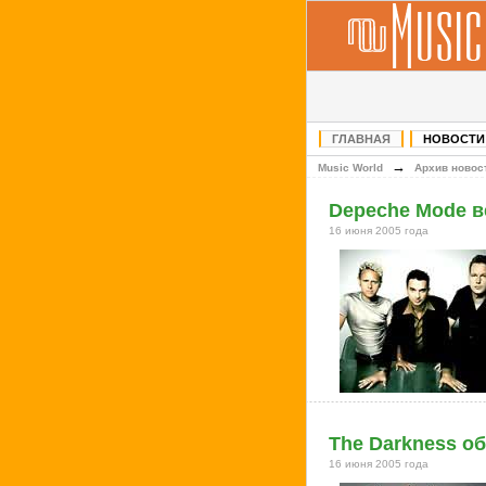
ГЛАВНАЯ
НОВОСТИ
→
Music World
Архив новос
Depeche Mode в
16 июня 2005 года
The Darkness о
16 июня 2005 года