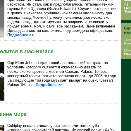
басистом. Им стал, как и предполагалось, гитарный техник
# 1
LMF
группы Ричи Эдвардз (Richie Edwards). Слухи о его принятии
"Par
в группу в качестве официальной замены уволенному два
месяца назад Фрэнки Пуллену появились уже несколько
недель назад, однако музыканты попросили не спешить -
придет время, мол, и сами все расскажем. Ныне включение
Се
Эдвардза в состав коллектива подтверждено официально.
им
Подробнее >>
16 и
Gino 
елится в Лас-Вегасе
16 и
Edwa
Сэр
Elton John продлил свой лас-вегасский контракт, по
условиям которого обязуется ежемесячно давать по
несколько концертов в местном
Caesars Palace. Теперь
концертный график артиста расписан вплоть до 2008-го года.
За следующие три года музыкант выйдет на сцену Caesars
Palace 150 раз.
Подробнее >>
ршине мира
Coldplay вошли в число участников элитного клуба
«глобальных покорителей чартов». Их свежий релиз «
X&Y»,