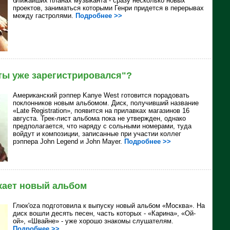
ближайших планах музыканта - сразу несколько новых
проектов, заниматься которыми Генри придется в перерывах
между гастролями.
Подробнее >>
 ты уже зарегистрировался"?
Американский рэппер
Kanye West готовится порадовать
поклонников новым альбомом. Диск, получивший название
«Late Registration», появится на прилавках магазинов 16
августа. Трек-лист альбома пока не утвержден, однако
предполагается, что наряду с сольными номерами, туда
войдут и композиции, записанные при участии коллег
рэппера
John Legend и
John Mayer.
Подробнее >>
кает новый альбом
Глюк'оzа подготовила к выпуску новый альбом «Москва». На
диск вошли десять песен, часть которых - «Карина», «Ой-
ой», «Швайне» - уже хорошо знакомы слушателям.
Подробнее >>