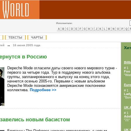
Исполнители:
A
B
C
D
E
F
G
H
I
J
K
L
M
N
O
P
Q
ТЕКСТЫ
ЧАРТЫ
→
тей
16 июня 2005 года
Хи
ернутся в Россию
Bill
Depeche Mode огласили даты своего нового мирового турне -
# 1
Foo 
первого за четыре года. Тур в поддержку нового альбома
"Wast
группы, запланированного к выпуску на конец этого года,
начнется осенью 2005-го. Первыми с новым альбомом
Euro
Depeche Mode познакомятся американские поклонники
коллектива.
Подробнее >>
# 1
Lad
"Bor
UK 
# 1
Adel
бзавелись новым басистом
"21"
UK S
Британцы
The Darkness наконец определились с новым