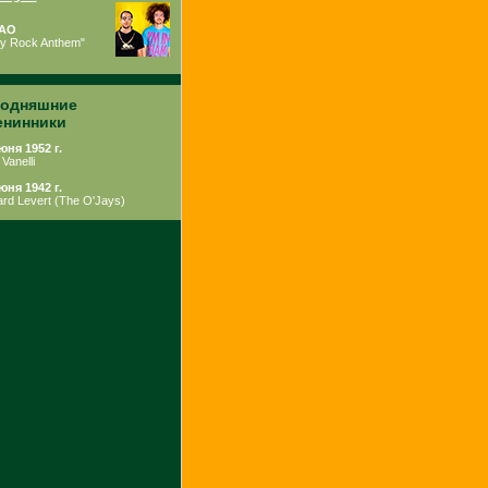
AO
ty Rock Anthem"
годняшние
енинники
юня 1952 г.
Vanelli
юня 1942 г.
rd Levert
(
The O'Jays
)