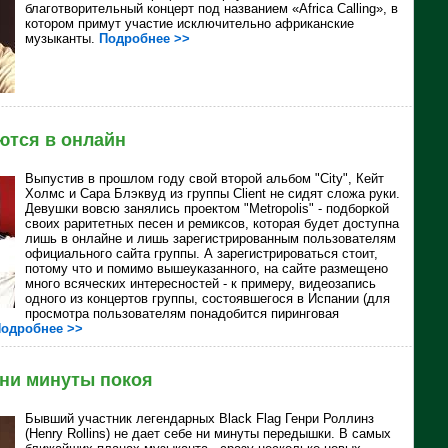
благотворительный концерт под названием «Africa Calling», в
котором примут участие исключительно африканские
музыканты.
Подробнее >>
ются в онлайн
Выпустив в прошлом году свой второй альбом "City", Кейт
Холмс и Сара Блэквуд из группы Client не сидят сложа руки.
Девушки вовсю занялись проектом "Metropolis" - подборкой
своих раритетных песен и ремиксов, которая будет доступна
лишь в онлайне и лишь зарегистрированным пользователям
официального сайта группы. А зарегистрироваться стоит,
потому что и помимо вышеуказанного, на сайте размещено
много всяческих интересностей - к примеру, видеозапись
одного из концертов группы, состоявшегося в Испании (для
просмотра пользователям понадобится пиринговая
одробнее >>
 ни минуты покоя
Бывший участник легендарных Black Flag Генри Роллинз
(Henry Rollins) не дает себе ни минуты передышки. В самых