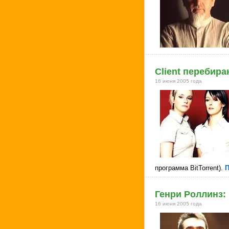
Client перебира
16 июня 2005 года
программа BitTorrent).
П
Генри Роллинз:
16 июня 2005 года