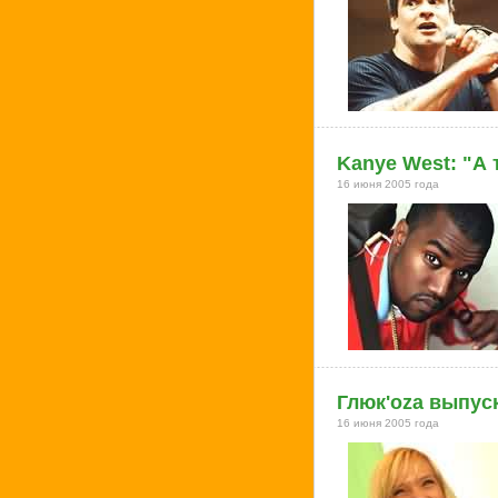
Kanye West: "А
16 июня 2005 года
Глюк'оzа выпус
16 июня 2005 года