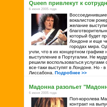
Queen привлекут к сотруд
6 июня 2005 года
Воссоединившие
вокалистом рок
желание выступи
благотворительн
который будет пр
Лондоне и еще ч
городах мира. О
учли, что в их концертном графике 
выступление в Португалии. Не мудр
решили воспользоваться услугами с
все-таки выступят в Лондоне. Но - 
Лиссабона.
Подробнее >>
Мадонна разольет "Мадон
6 июня 2005 года
Поп-королева
Ma
контракт на выпу