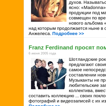
духов. Называтьс
ясно: «Madonna»
продукции под м
совмещен по вре
нового альбома «
над которым продолжается ныне в о
Анжелеса.
Подробнее >>
Franz Ferdinand просят п
6 июня 2005 года
Шотландские ро
предлагают свои
самое непосредс
составлении нов
Музыканты не пр
любительские за
коллектива, вмес
составить коллекцию ... своих покло
фотографий и видеозаписей с их и