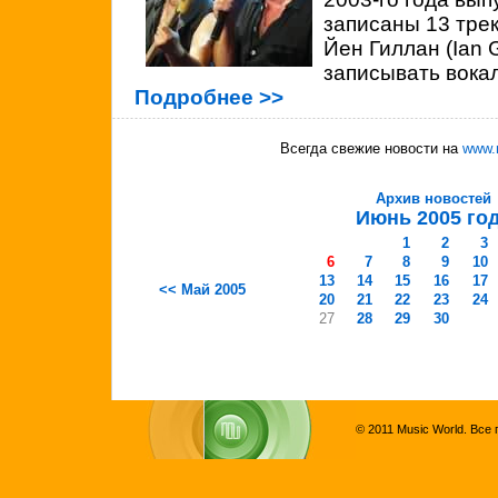
записаны 13 тре
Йен Гиллан (Ian G
записывать вокал
Подробнее >>
Всегда свежие новости на
www.
Архив новостей
Июнь 2005 го
1
2
3
6
7
8
9
10
13
14
15
16
17
<< Май 2005
20
21
22
23
24
27
28
29
30
© 2011 Music World. Все