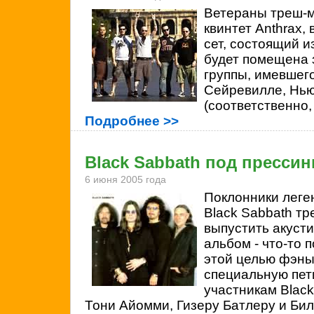
Ветераны треш-м
квинтет Anthrax,
сет, состоящий и
будет помещена 
группы, имевшего
Сейревилле, Нь
(соответственно,
Подробнее >>
Black Sabbath под пресси
6 июня 2005 года
Поклонники леге
Black Sabbath тр
выпустить акуст
альбом - что-то 
этой целью фэны 
специальную пет
участникам Black
Тони Айомми, Гизеру Батлеру и Бил