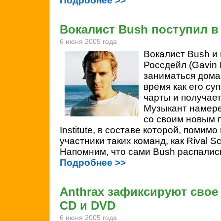
Подробнее >>
Вокалист Bush поступил в I
6 июня 2005 года
Вокалист
Bush и
Россдейл (Gavin 
заниматься дома
время как его суп
чарты и получае
Музыкант намере
со своим новым п
Institute, в составе которой, помимо
участники таких команд, как Rival Sch
Напомним, что сами Bush распались
Подробнее >>
Anthrax зафиксируют свое
CD и DVD
6 июня 2005 года