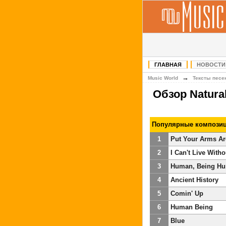
ГЛАВНАЯ
НОВОСТИ
→
Music World
Тексты песе
Обзор Natura
Популярные композиц
1
Put Your Arms A
2
I Can't Live With
3
Human, Being H
4
Ancient History
5
Comin' Up
6
Human Being
7
Blue