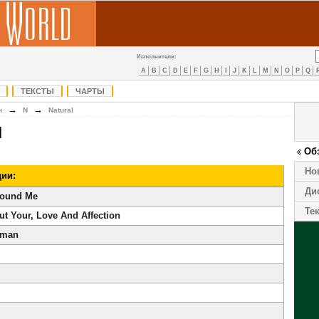
Исполнители:
A
B
C
D
E
F
G
H
I
J
K
L
M
N
O
P
Q
ТЕКСТЫ
ЧАРТЫ
→
→
н
N
Natural
l
Об
Но
ии:
Ди
round Me
Те
out Your, Love And Affection
uman