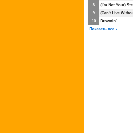
8
(I'm Not Your) St
9
(Can't Live Witho
10
Drownin'
Показать все