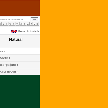
R
S
T
U
V
W
X
Y
Z
#
Все
Switch to English
Natural
зор
вости
скография
ксты песен