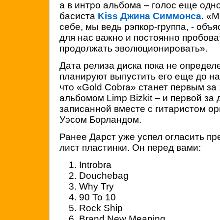
а в интро альбома – голос еще одно
басиста
Kiss
Джина Симмонса
. «
себе, мы ведь рэпкор-группа, - объя
для нас важно и постоянно пробова
продолжать эволюционировать».
Дата релиза диска пока не определ
планируют выпустить его еще до н
что «Gold Cobra» станет первым за
альбомом Limp Bizkit – и первой за
записанной вместе с гитаристом ор
Уэсом Борландом.
Ранее Дарст уже успел огласить пр
лист пластинки. Он перед вами:
Introbra
Douchebag
Why Try
90 To 10
Rock Ship
Brand New Meaning