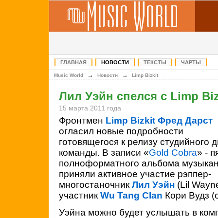
ГЛАВНАЯ
НОВОСТИ
ТЕКСТЫ
ЧАРТЫ
→
→
Music World
Новости
Limp Bizkit
Лил Уэйн спелся с Limp Biz
15 марта 2011 года
Фронтмен
Limp Bizkit
Фред Дарст
огласил новые подробности
готовящегося к релизу студийного д
команды. В записи «
Gold Cobra
» - п
полноформатного альбома музыкан
приняли активное участие рэппер-
многостаночник
Лил Уэйн
(Lil Wayn
участник
Wu Tang Clan
Кори Вудз (
Уэйна можно будет услышать в ком