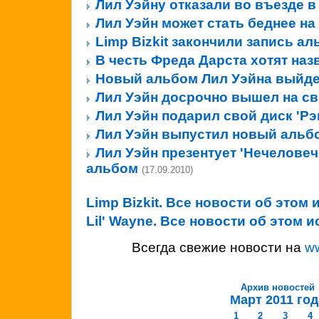
Лил Уэйну отказали во въезде 
Лил Уэйн может стать беднее на
Limp Bizkit закончили запись а
В честь Фреда Дарста хотят наз
Новый альбом Лил Уэйна выйде
Лил Уэйн досрочно вышел на с
Лил Уэйн подарил свой диск 'Рэ
Лил Уэйн выпустил новый альб
Лил Уэйн презентует 'Нечеловеч
альбом
(17.09.2010)
Limp Bizkit. Все новости об этом
Lil' Wayne. Все новости об этом 
Всегда свежие новости на
w
Архив новостей
Март 2011 год
1
2
3
4