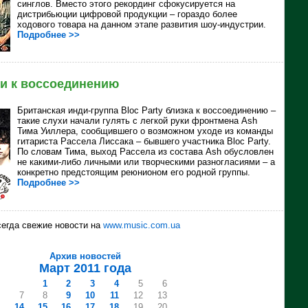
синглов. Вместо этого рекординг сфокусируется на
дистрибьюции цифровой продукции – гораздо более
ходового товара на данном этапе развития шоу-индустрии.
Подробнее >>
ки к воссоединению
Британская инди-группа Bloc Party близка к воссоединению –
такие слухи начали гулять с легкой руки фронтмена Ash
Тима Уиллера, сообщившего о возможном уходе из команды
гитариста Рассела Лиссака – бывшего участника Bloc Party.
По словам Тима, выход Рассела из состава Ash обусловлен
не какими-либо личными или творческими разногласиями – а
конкретно предстоящим реюнионом его родной группы.
Подробнее >>
егда свежие новости на
www.music.com.ua
Архив новостей
Март 2011 года
1
2
3
4
5
6
7
8
9
10
11
12
13
14
15
16
17
18
19
20