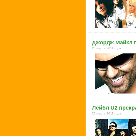
Джордж Майкл п
25 марта 2011 года
Лейбл U2 прекр
25 марта 2011 года