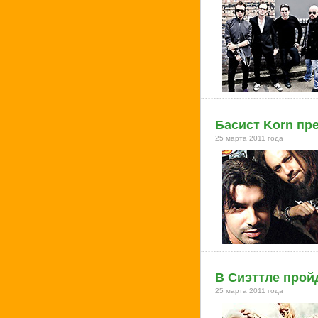
Басист Korn пр
25 марта 2011 года
В Сиэттле пройд
25 марта 2011 года