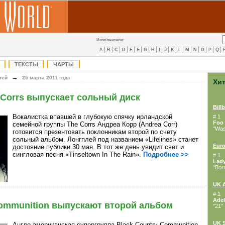
Исполнители:
A
B
C
D
E
F
G
H
I
J
K
L
M
N
O
P
Q
ТЕКСТЫ
ЧАРТЫ
→
тей
25 марта 2011 года
Хи
 Corrs выпускает сольный диск
Bill
Вокалистка впавшей в глубокую спячку ирландской
# 1
Foo 
семейной группы The Corrs Андреа Корр (Andrea Corr)
"Wast
готовится презентовать поклонникам второй по счету
сольный альбом. Лонгплей под названием «Lifelines» станет
Euro
достояние публики 30 мая. В тот же день увидит свет и
сингловая песня «Tinseltown In The Rain».
Подробнее >>
# 1
Lad
"Bor
UK 
# 1
Adel
Communition выпускают второй альбом
"21"
UK S
Англо-американская супергруппа Black Country Communition,