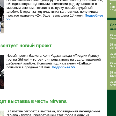
объединяющая под своими знаменами ряд музыкантов с
# 1
LMF
мировым именем, готовит к выпуску новый студийный
"Par
альбом. Вторая за год пластинка коллектива, получившая
простое название «2», будет выпущена 13 июня.
Подробнее
>>
Се
им
25 м
Melan
езентует новый проект
25 м
Jeff
25 м
Новый проект басиста Korn Реджинальда «Филди» Арвизу –
Stev
группа Stillwell – готовится представить на суд слушателей
дебютный альбом. Лонгплей под названием «Dirtbag»
25 м
Nick
появится в продаже 10 мая.
Подробнее >>
25 м
Elto
25 м
Aret
ет выставка в честь Nirvana
В Сиэттле откроется выставка, посвященная легендарным
Nirvana - группе, превратившей этот город в одну из