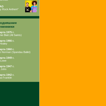
AO
ty Rock Anthem"
годняшние
енинники
арта 1975 г.
ie Blatt
(
All Saints
)
арта 1966 г.
 Healey
арта 1960 г.
e Norman
(
Spandau Ballet
)
арта 1949 г.
 Lowe
арта 1947 г.
n John
арта 1942 г.
ha Franklin