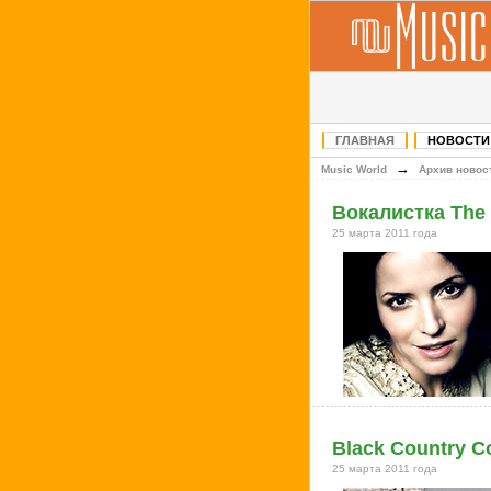
ГЛАВНАЯ
НОВОСТИ
→
Music World
Архив новос
Вокалистка The
25 марта 2011 года
Black Country 
25 марта 2011 года