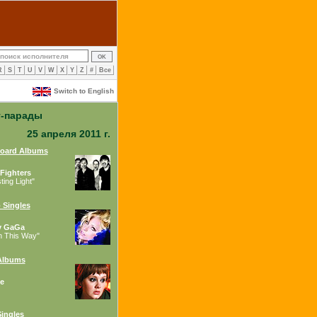
R
S
T
U
V
W
X
Y
Z
#
Все
Switch to English
т-парады
25 апреля 2011 г.
board Albums
Fighters
ing Light"
 Singles
y GaGa
n This Way"
Albums
e
ingles