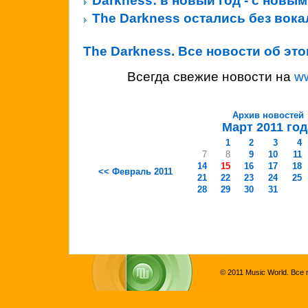
Darkness: в новый год - с новы
The Darkness остались без вока
The Darkness. Все новости об эт
Всегда свежие новости на
w
Архив новостей
Март 2011 год
1
2
3
4
7
8
9
10
11
14
15
16
17
18
<< Февраль 2011
21
22
23
24
25
28
29
30
31
© 2011 Music World. Все