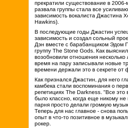
прекратили существование в 2006-м
развала группы стала все усилива
зависимость вокалиста Джастина Хо
Hawkins).
В последующие годы Джастин успе
зависимость и создал сольный про
Дэн вместе с барабанщиком Эдом 
группу The Stone Gods. Как выясни
возобновили отношения несколько 
время на пару записывали новые тр
времени держали это в секрете от 
Как признался Джастин, для него г
камбека стали воспоминания о пер
репетициях The Darkness. "Все это
было классно, когда еще никому не
парня просто делали громкую музык
Теперь для нас главное - снова по
опыт в что-то позитивное в музыкал
рокер.