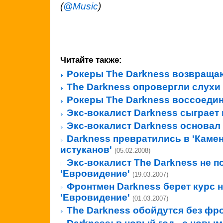
(
@Music
)
Читайте также:
Рокеры The Darkness возвращаю
The Darkness опровергли слухи
Рокеры The Darkness воссоеди
Экс-вокалист Darkness сыграет
Экс-вокалист Darkness основал
Darkness превратились в 'Каме
истуканов'
(05.02.2008)
Экс-вокалист The Darkness не п
'Евровидение'
(19.03.2007)
Фронтмен Darkness берет курс 
'Евровидение'
(01.03.2007)
The Darkness обойдутся без фр