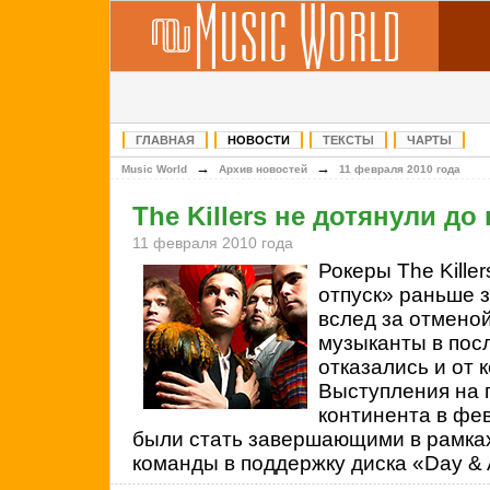
ГЛАВНАЯ
НОВОСТИ
ТЕКСТЫ
ЧАРТЫ
→
→
Music World
Архив новостей
11 февраля 2010 года
The Killers не дотянули до
11 февраля 2010 года
Рокеры The Kille
отпуск» раньше 
вслед за отменой
музыканты в пос
отказались и от 
Выступления на 
континента в фе
были стать завершающими в рамках
команды в поддержку диска «Day &