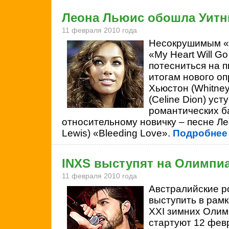
Леона Льюис обошла Уитн
11 февраля 2010 года
Несокрушимым «I 
«My Heart Will G
потесниться на п
итогам нового оп
Хьюстон (Whitney
(Celine Dion) ус
романтических б
относительному новичку – песне Л
Lewis) «Bleeding Love».
Подробнее
INXS выступят на Олимпиа
11 февраля 2010 года
Австралийские р
выступить в рам
XXI зимних Олим
стартуют 12 фев