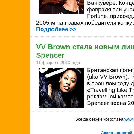
Ванкувере. Конце
февраля при учас
Fortune, присоед
2005-м на правах победителя конкур
Подробнее >>
VV Brown стала новым лиц
Spencer
11 февраля 2010 года
Британская поп-
(aka VV Brown), 
в прошлом году 
«Travelling Like 
рекламной кампа
Spencer весна 2
Всегда свежие новости на
www.
Архив новостей