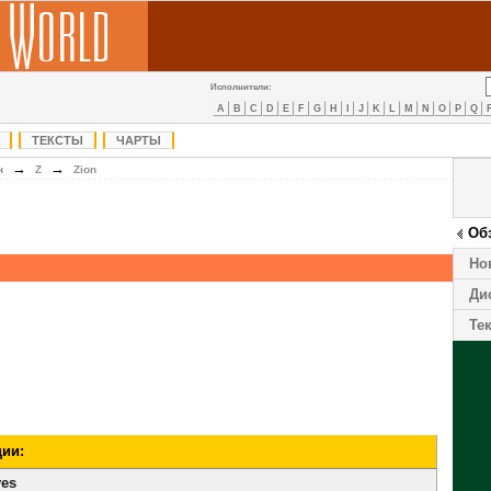
Исполнители:
A
B
C
D
E
F
G
H
I
J
K
L
M
N
O
P
Q
ТЕКСТЫ
ЧАРТЫ
→
→
н
Z
Zion
Об
Но
Ди
Те
ии:
ves