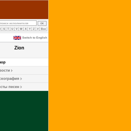
R
S
T
U
V
W
X
Y
Z
#
Все
Switch to English
Zion
зор
вости
скография
ксты песен