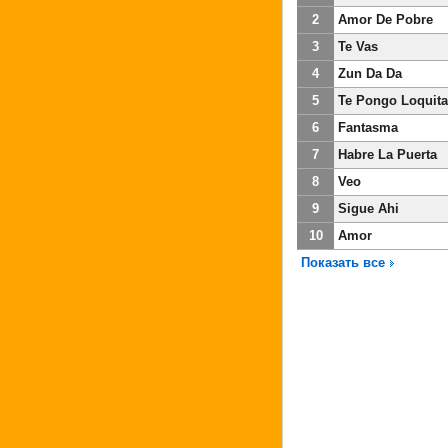
2
Amor De Pobre
3
Te Vas
4
Zun Da Da
5
Te Pongo Loquita
6
Fantasma
7
Habre La Puerta
8
Veo
9
Sigue Ahi
10
Amor
Показать все