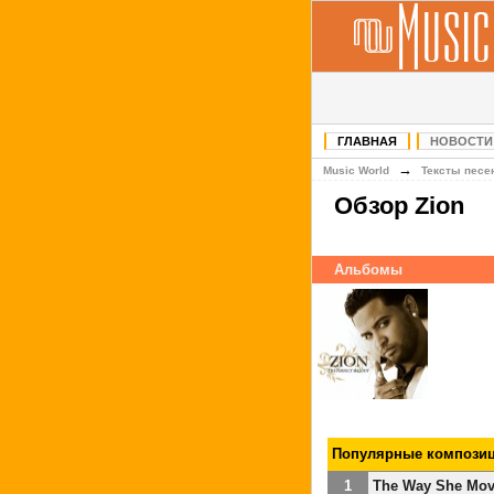
ГЛАВНАЯ
НОВОСТИ
→
Music World
Тексты песе
Обзор Zion
Альбомы
Популярные композиц
1
The Way She Mo