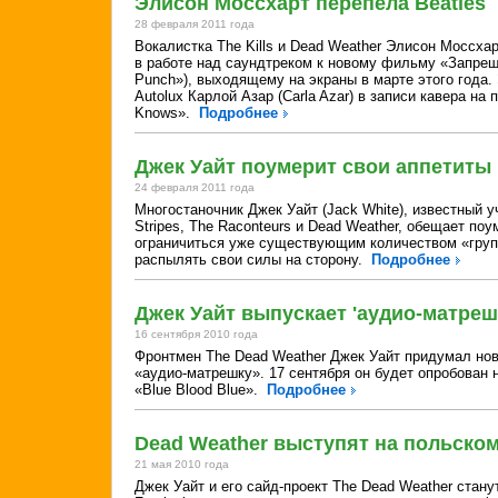
Элисон Моссхарт перепела Beatles
28 февраля 2011 года
Вокалистка The Kills и Dead Weather Элисон Моссхар
в работе над саундтреком к новому фильму «Запрещ
Punch»), выходящему на экраны в марте этого года.
Autolux Карлой Азар (Carla Azar) в записи кавера на
Knows».
Подробнее
Джек Уайт поумерит свои аппетиты
24 февраля 2011 года
Многостаночник Джек Уайт (Jack White), известный у
Stripes, The Raconteurs и Dead Weather, обещает по
ограничиться уже существующим количеством «груп
распылять свои силы на сторону.
Подробнее
Джек Уайт выпускает 'аудио-матреш
16 сентября 2010 года
Фронтмен The Dead Weather Джек Уайт придумал но
«аудио-матрешку». 17 сентября он будет опробован 
«Blue Blood Blue».
Подробнее
Dead Weather выступят на польском
21 мая 2010 года
Джек Уайт и его сайд-проект The Dead Weather стану