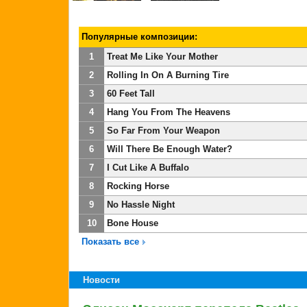
Популярные композиции:
1
Treat Me Like Your Mother
2
Rolling In On A Burning Tire
3
60 Feet Tall
4
Hang You From The Heavens
5
So Far From Your Weapon
6
Will There Be Enough Water?
7
I Cut Like A Buffalo
8
Rocking Horse
9
No Hassle Night
10
Bone House
Показать все
Новости