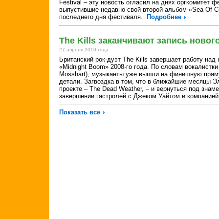
Festival – эту новость огласил на днях оргкомитет 
выпустившие недавно свой второй альбом «Sea Of C
последнего дня фестиваля.
Подробнее
The Kills заканчивают запись новог
27 апреля 2010 года
Британский рок-дуэт The Kills завершает работу на
«Midnight Boom» 2008-го года. По словам вокалистки
Mosshart), музыканты уже вышли на финишную пряму
детали. Загвоздка в том, что в ближайшие месяцы Э
проекте – The Dead Weather, – и вернуться под знаме
завершении гастролей с Джеком Уайтом и компание
Показать все