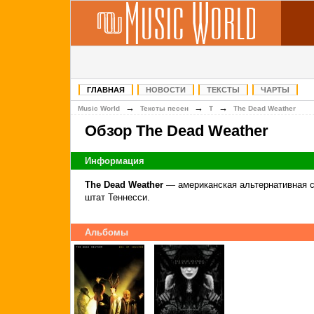
ГЛАВНАЯ
НОВОСТИ
ТЕКСТЫ
ЧАРТЫ
→
→
→
Music World
Тексты песен
T
The Dead Weather
Обзор The Dead Weather
Информация
The Dead Weather
— американская альтернативная с
штат Теннесси.
Альбомы