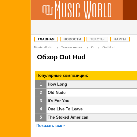
ГЛАВНАЯ
НОВОСТИ
ТЕКСТЫ
ЧАРТЫ
→
→
→
Music World
Тексты песен
O
Out Hud
Обзор Out Hud
Популярные композиции:
1
How Long
2
Old Nude
3
It's For You
4
One Live To Leave
5
The Stoked American
Показать все