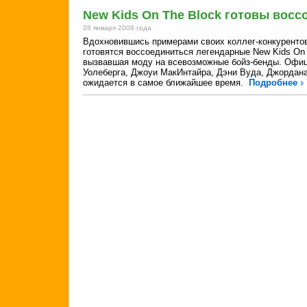
New Kids On The Block готовы восс
28 января 2008 года
Вдохновившись примерами своих коллег-конкурентов 
готовятся воссоединиться легендарные New Kids On T
вызвавшая моду на всевозможные бойз-бенды. Офиц
Уолеберга, Джоуи МакИнтайра, Дэни Вуда, Джордана
ожидается в самое ближайшее время.
Подробнее