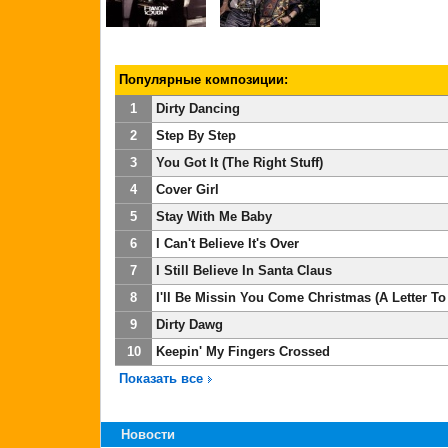
Популярные композиции:
1
Dirty Dancing
2
Step By Step
3
You Got It (The Right Stuff)
4
Cover Girl
5
Stay With Me Baby
6
I Can't Believe It's Over
7
I Still Believe In Santa Claus
8
I'll Be Missin You Come Christmas (A Letter To
9
Dirty Dawg
10
Keepin' My Fingers Crossed
Показать все
Новости