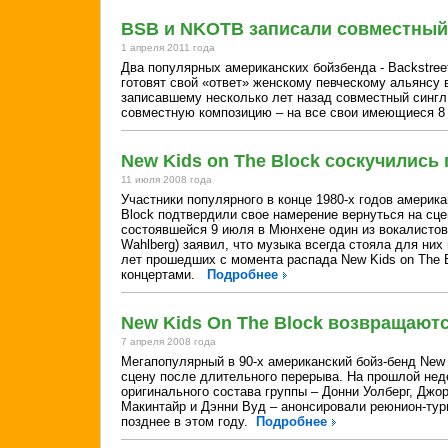
BSB и NKOTB записали совместный
1 апреля 2011 года
Два популярных американских бойзбенда - Backstreet
готовят свой «ответ» женскому певческому альянсу в
записавшему несколько лет назад совместный сингл
совместную композицию – на все свои имеющиеся 8
New Kids on The Block соскучились 
11 июля 2008 года
Участники популярного в конце 1980-х годов америка
Block подтвердили свое намерение вернуться на сце
состоявшейся 9 июля в Мюнхене один из вокалистов
Wahlberg) заявил, что музыка всегда стояла для них
лет прошедших с момента распада New Kids on The B
концертами.
Подробнее
New Kids On The Block возвращаютс
7 апреля 2008 года
Мегапопулярный в 90-х американский бойз-бенд New 
сцену после длительного перерыва. На прошлой нед
оригинального состава группы – Донни Уолберг, Джо
Макинтайр и Дэнни Вуд – анонсировали реюнион-тур
позднее в этом году.
Подробнее