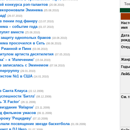
Те
ей конкурса рэп-талантов
(20.08.2010)
декороновали Эминема
(05.08.2010)
ад!
(26.07.2010)
в пении под фанеру
(13.07.2010)
Наст
ема – событие года
(01.07.2010)
имя
тупят вместе
(25.06.2010)
Дата
 защиту однополых браков
(18.06.2010)
рожд
ема просочился в Сеть
(08.06.2010)
Отку
 Рианной и Пинк
(03.06.2010)
итулом артиста десятилетия
(07.05.2010)
а' – к 'Излечению'
Жан
(15.04.2010)
e записалась с Эминемом
(07.04.2010)
Годы
пергруппу
(29.01.2010)
Лей
тистом №1 в США
(14.01.2010)
 Санта Клауса
(22.12.2009)
спешности 'Битлз'
См. 
(08.12.2009)
 'X Factor'
(26.11.2009)
издание 'Relapse'
(23.11.2009)
ад фильмом ужасов
(09.11.2009)
орому 'Рецидиву'
(07.10.2009)
елали посвящение звезде баскетбола
(01.09.2009)
рают в DJ Hero
(31.07.2009)