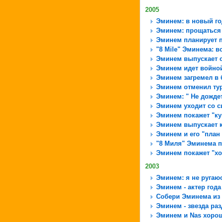
2005
Эминем: в новый го
Эминем: прощаться 
Эминем планирует 
"8 Mile" Эминема: вс
Эминем выпускает 
Эминем идет войной
Эминем загремел в
Эминем отменил ту
Эминем: " Не дождет
Эминем уходит со 
Эминем покажет "ку
Эминем выпускает 
Эминем и его "план
"8 Миля" Эминема 
Эминем покажет "хо
2003
Эминем: я не ругаюс
Эминем - актер года
Собери Эминема из
Эминем - звезда ра
Эминем и Nas хоро