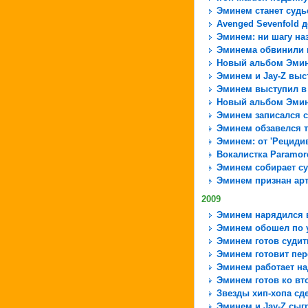
Эминем станет судь
Avenged Sevenfold 
Эминем: ни шагу наз
Эминема обвинили 
Новый альбом Эмин
Эминем и Jay-Z выс
Эминем выступил в
Новый альбом Эмин
Эминем записался с
Эминем обзавелся т
Эминем: от 'Рецидив
Вокалистка Paramor
Эминем собирает су
Эминем признан ар
2009
Эминем нарядился в
Эминем обошел по у
Эминем готов судить
Эминем готовит пере
Эминем работает н
Эминем готов ко вт
Звезды хип-хопа сд
Эминем и Jay-Z сыг