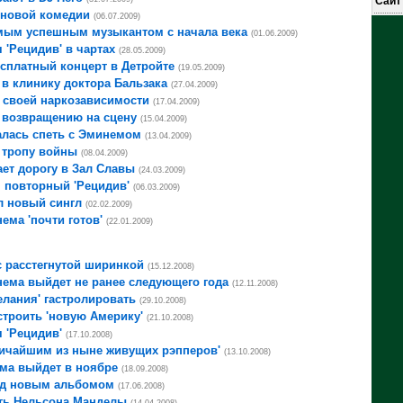
Сайт
 новой комедии
(06.07.2009)
мым успешным музыкантом с начала века
(01.06.2009)
 'Рецидив' в чартах
(28.05.2009)
сплатный концерт в Детройте
(19.05.2009)
в клинику доктора Бальзака
(27.04.2009)
 своей наркозависимости
(17.04.2009)
 возвращению на сцену
(15.04.2009)
алась спеть с Эминемом
(13.04.2009)
 тропу войны
(08.04.2009)
ет дорогу в Зал Славы
(24.03.2009)
 повторный 'Рецидив'
(06.03.2009)
л новый сингл
(02.02.2009)
ма 'почти готов'
(22.01.2009)
 расстегнутой ширинкой
(15.12.2008)
ема выйдет не ранее следующего года
(12.11.2008)
елания' гастролировать
(29.10.2008)
троить 'новую Америку'
(21.10.2008)
 'Рецидив'
(17.10.2008)
личайшим из ныне живущих рэпперов'
(13.10.2008)
ма выйдет в ноябре
(18.09.2008)
ад новым альбомом
(17.06.2008)
сть Нельсона Манделы