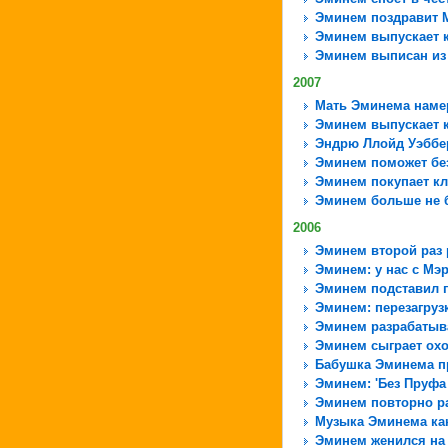
Эминем поздравит 
Эминем выпускает 
Эминем выписан из
2007
Мать Эминема намер
Эминем выпускает 
Эндрю Ллойд Уэббер
Эминем поможет бе
Эминем покупает кл
Эминем больше не б
2006
Эминем второй раз 
Эминем: у нас с Мэ
Эминем подставил 
Эминем: перезагруз
Эминем разрабатыв
Эминем сыграет охо
Бабушка Эминема п
Эминем: 'Без Пруфа
Эминем повторно ра
Музыка Эминема ка
Эминем женился на