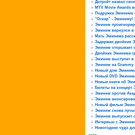
Детройт назвал свои
MTV Movie Awards 
Подружка Эминема -
"Оскар" - Эминему!
Эминем проигнорир
Эминем вернулся в
Мать Эминема расс
Задержан двойник 
Эминем открывает 
Двойник Эминема г
Эминем выступит в 
Эминем на Grammy 
Новый дом Эминем
Новый DVD Эминем
Новые книги об Эм
Билеты на концерт 
Эминем против Ака
Эминем анонсирова
Новый фильм Эмине
Эминем снова лучш
Эминем выпускает 
Интервью с Эмине
Новогоднее чудо д