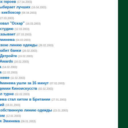
х героев
(17.04.2003)
выбирает лучших
(16.04.2003)
 кикбоксер
(06.04.2003)
(27.03.2003)
овал "Оскар"
(16.03.2003)
 студию
(12.03.2003)
казывает
(07.03.2003)
Эминема
(04.03.2003)
свою линию одежды
(28.02.2003)
рабит банки
(26.02.2003)
Детройте
(19.02.2003)
Awards
(18.02.2003)
а
(14.02.2003)
а
(12.02.2003)
инеме
(11.02.2003)
Эминема ушли за 16 минут
(07.02.2003)
демии Киноискусств
(02.02.2003)
л турне
(02.02.2003)
ма стал хитом в Британии
(27.01.2003)
ий
(18.01.2003)
собственную линию одежды
(15.01.2003)
мом
(12.01.2003)
ля Эминема
(08.01.2003)