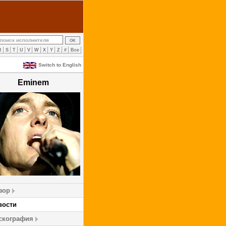
R
S
T
U
V
W
X
Y
Z
#
Все
Switch to English
Eminem
зор
вости
скография