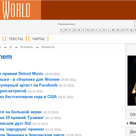
Исполнители:
A
B
C
D
E
F
G
H
I
J
K
L
M
N
O
P
Q
ТЕКСТЫ
ЧАРТЫ
→
→
→
н
E
Eminem
Новости
inem
 премии Detroit Music
(19.04.2011)
ыки - в сборнике для Японии
(28.03.2011)
улярный артист на Facebook
(02.03.2011)
рно-актрисой
(22.02.2011)
ал бестселлером года в США
(10.01.2011)
ся на большой экран
(14.12.2010)
Об
на 10 премий 'Грэмми'
(02.12.2010)
Но
писали дуэт №2
(19.10.2010)
на 'народную' премию
(13.10.2010)
Ди
ули Эминема в британском чарте
(23.08.2010)