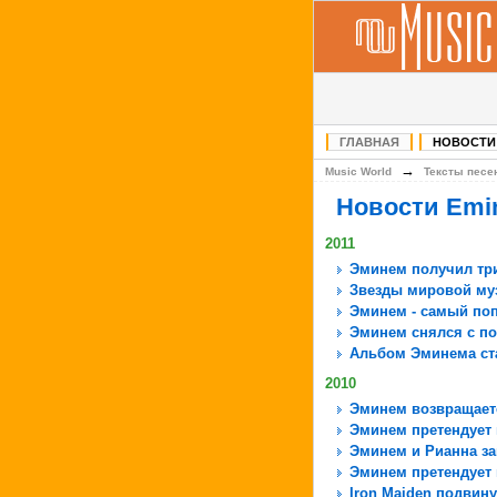
ГЛАВНАЯ
НОВОСТИ
→
Music World
Тексты песе
Новости Em
2011
Эминем получил три
Звезды мировой муз
Эминем - самый поп
Эминем снялся с по
Альбом Эминема ст
2010
Эминем возвращает
Эминем претендует 
Эминем и Рианна за
Эминем претендует 
Iron Maiden подвин