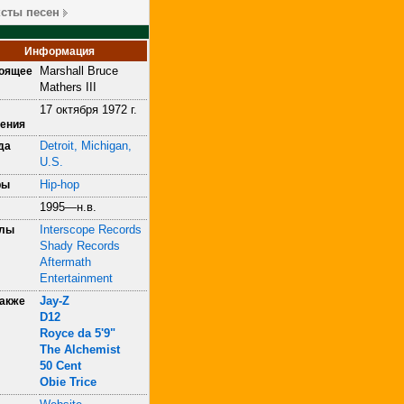
ксты песен
Информация
Marshall Bruce
оящее
Mathers III
17 октября 1972 г.
ения
Detroit, Michigan,
да
U.S.
Hip-hop
ры
1995—н.в.
Interscope Records
блы
Shady Records
Aftermath
Entertainment
Jay-Z
также
D12
Royce da 5'9"
The Alchemist
50 Cent
Obie Trice