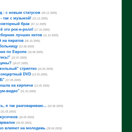
д - с новым статусом
(29.12.2005)
- так с музыкой!
(15.12.2005)
повторный брак
(07.12.2005)
ё это рок-н-ролл!
(17.10.2005)
сборник лучших хитов
(11.10.2005)
 на пиратов
(06.10.2005)
 больницу
(22.08.2005)
рне по Европе
(18.08.2005)
есь!"
(22.07.2005)
сцены?
(18.07.2005)
кольный" стриптиз
(24.05.2005)
концертный DVD
(23.05.2005)
 Б"
(17.05.2005)
пошла на кирпичи
(13.05.2005)
ум-видео"
(01.03.2005)
ь, я так разговариваю...
(02.06.2003)
(31.05.2003)
 кусочков
(16.05.2003)
здевалок
(09.05.2003)
шо влияют на молодежь
(28.04.2003)