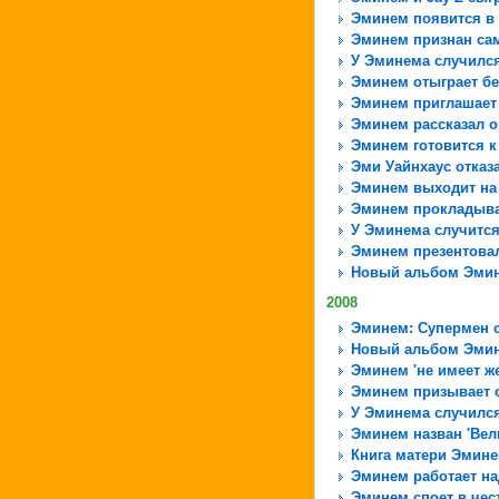
Эминем появится в
Эминем признан са
У Эминема случился
Эминем отыграет бе
Эминем приглашает 
Эминем рассказал о
Эминем готовится к
Эми Уайнхаус отказ
Эминем выходит на
Эминем прокладыва
У Эминема случится
Эминем презентова
Новый альбом Эмине
2008
Эминем: Супермен с
Новый альбом Эмин
Эминем 'не имеет ж
Эминем призывает с
У Эминема случился
Эминем назван 'Ве
Книга матери Эмине
Эминем работает н
Эминем споет в че