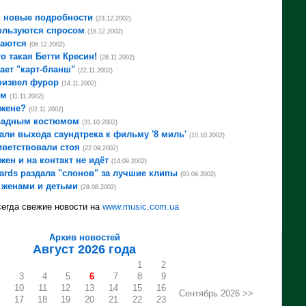
: новые подробности
(23.12.2002)
ользуются спросом
(18.12.2002)
аются
(06.12.2002)
то такая Бетти Кресин!
(28.11.2002)
ает "карт-бланш"
(22.11.2002)
извел фурор
(14.11.2002)
ем
(11.11.2002)
 жене?
(02.11.2002)
радным костюмом
(31.10.2002)
али выхода саундтрека к фильму '8 миль'
(10.10.2002)
ветствовали стоя
(22.09.2002)
ен и на контакт не идёт
(14.09.2002)
ards раздала "слонов" за лучшие клипы
(03.09.2002)
 женами и детьми
(29.08.2002)
егда свежие новости на
www.music.com.ua
Архив новостей
Август 2026 года
1
2
3
4
5
6
7
8
9
10
11
12
13
14
15
16
Сентябрь 2026 >>
17
18
19
20
21
22
23