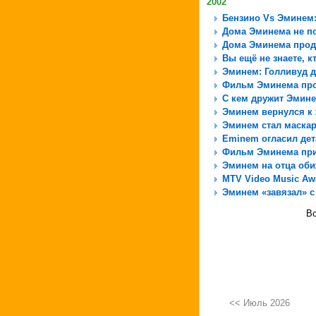
2002
Бензино Vs Эминем
Дома Эминема не п
Дома Эминема прод
Вы ещё не знаете, к
Эминем: Голливуд д
Фильм Эминема про
С кем дружит Эмин
Эминем вернулся к
Эминем стал маска
Eminem огласил дет
Фильм Эминема при
Эминем на отца обиж
MTV Video Music Aw
Эминем «завязал» с
Вс
<< Июль 2026