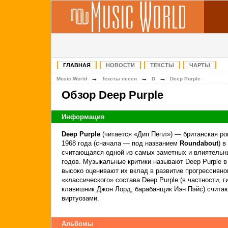
ГЛАВНАЯ
НОВОСТИ
ТЕКСТЫ
ЧАРТЫ
→
→
→
Music World
Тексты песен
D
Deep Purple
Обзор Deep Purple
Информация
Deep Purple
(читается «Дип Пёпл») — британская ро
1968 года (сначала — под названием
Roundabout
) 
считающаяся одной из самых заметных и влиятельн
годов. Музыкальные критики называют Deep Purple в
высоко оценивают их вклад в развитие прогрессивно
«классического» состава Deep Purple (в частности, 
клавишник Джон Лорд, барабанщик Иэн Пэйс) счита
виртуозами.
Альбомы