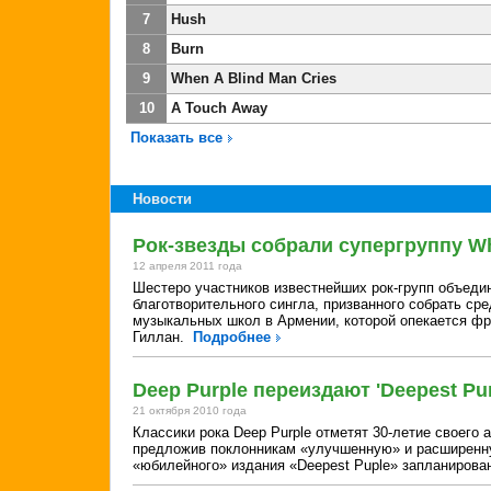
7
Hush
8
Burn
9
When A Blind Man Cries
10
A Touch Away
Показать все
Новости
Рок-звезды собрали супергруппу W
12 апреля 2011 года
Шестеро участников известнейших рок-групп объедин
благотворительного сингла, призванного собрать сре
музыкальных школ в Армении, которой опекается фр
Гиллан.
Подробнее
Deep Purple переиздают 'Deepest Pur
21 октября 2010 года
Классики рока Deep Purple отметят 30-летие своего 
предложив поклонникам «улучшенную» и расширенну
«юбилейного» издания «Deepest Puple» запланирова