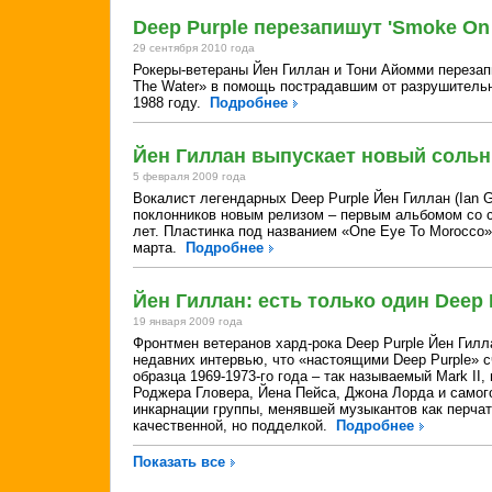
Deep Purple перезапишут 'Smoke On 
29 сентября 2010 года
Рокеры-ветераны Йен Гиллан и Тони Айомми перезап
The Water» в помощь пострадавшим от разрушительн
1988 году.
Подробнее
Йен Гиллан выпускает новый соль
5 февраля 2009 года
Вокалист легендарных Deep Purple Йен Гиллан (Ian Gi
поклонников новым релизом – первым альбомом со 
лет. Пластинка под названием «One Eye To Morocco»
марта.
Подробнее
Йен Гиллан: есть только один Deep 
19 января 2009 года
Фронтмен ветеранов хард-рока Deep Purple Йен Гиллан
недавних интервью, что «настоящими Deep Purple» 
образца 1969-1973-го года – так называемый Mark II
Роджера Гловера, Йена Пейса, Джона Лорда и само
инкарнации группы, менявшей музыкантов как перчат
качественной, но подделкой.
Подробнее
Показать все