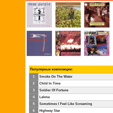
Популярные композиции:
1
Smoke On The Water
2
Child In Time
3
Soldier Of Fortune
4
Lalena
5
Sometimes I Feel Like Screaming
6
Highway Star