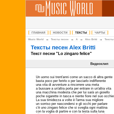
ГЛАВНАЯ
НОВОСТИ
ТЕКСТЫ
ЧАРТЫ
→
→
→
→
Music World
Тексты песен
A
Alex Britti
Тексты
Тексты песен Alex Britti
Текст песни "Lo zingaro felice"
Видеоклип
Un uomo sui trent'anni come un sacco di altra gente
basta poco per ferirlo o per lasciarlo indifferente
una vita di avventure a rincorrere una meta
a bussare a un'altra porta per entrare in un'altra vita
una macchina modesta che per lui sarà un gioiello
poche sigarette in tasca e niente fiore nel suo occhie
La sua timidezza a volte è l'arma sua migliore
un sorriso per nascondersi e gli occhi per parlare
c'è uno zingaro felice che si sveglia ogni mattina
con la voglia di partire e con la testa sulla luna