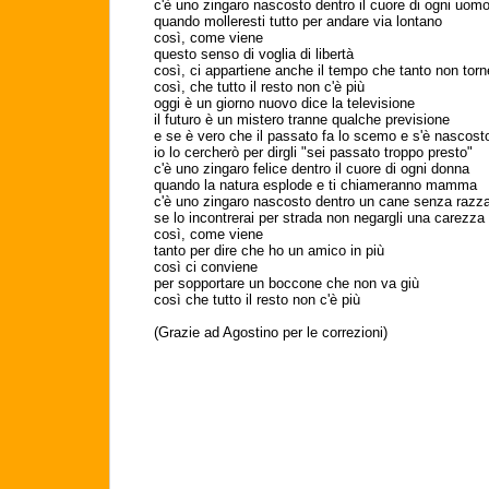
c'è uno zingaro nascosto dentro il cuore di ogni uom
quando molleresti tutto per andare via lontano
così, come viene
questo senso di voglia di libertà
così, ci appartiene anche il tempo che tanto non torn
così, che tutto il resto non c'è più
oggi è un giorno nuovo dice la televisione
il futuro è un mistero tranne qualche previsione
e se è vero che il passato fa lo scemo e s'è nascost
io lo cercherò per dirgli "sei passato troppo presto"
c'è uno zingaro felice dentro il cuore di ogni donna
quando la natura esplode e ti chiameranno mamma
c'è uno zingaro nascosto dentro un cane senza razz
se lo incontrerai per strada non negargli una carezza
così, come viene
tanto per dire che ho un amico in più
così ci conviene
per sopportare un boccone che non va giù
così che tutto il resto non c'è più
(Grazie ad Agostino per le correzioni)