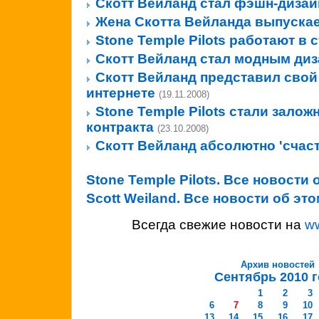
Скотт Вейланд стал фэшн-диза
Жена Скотта Вейланда выпуска
Stone Temple Pilots работают в 
Скотт Вейланд стал модным ди
Скотт Вейланд представил свой
интернете
(19.11.2008)
Stone Temple Pilots стали зало
контракта
(23.10.2008)
Скотт Вейланд абсолютно 'счас
Stone Temple Pilots. Все новости
Scott Weiland. Все новости об э
Всегда свежие новости на
w
Архив новостей
Сентябрь 2010 
1
2
3
6
7
8
9
10
13
14
15
16
17