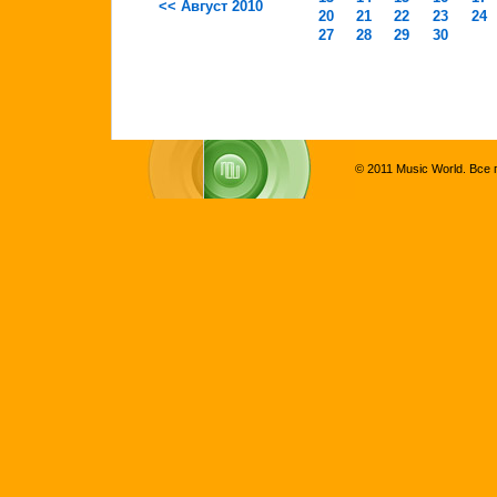
<< Август 2010
20
21
22
23
24
27
28
29
30
© 2011 Music World. Все