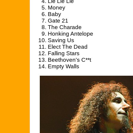
Lie Lie Lie
Money
Baby
Gate 21
The Charade
Honking Antelope
Saving Us
Elect The Dead
Falling Stars
Beethoven's C**t
Empty Walls