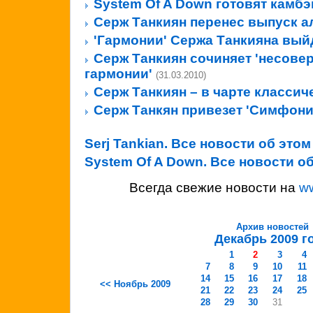
System Of A Down готовят камбэ
Серж Танкиян перенес выпуск 
'Гармонии' Сержа Танкияна вый
Серж Танкиян сочиняет 'несов
гармонии'
(31.03.2010)
Серж Танкиян – в чарте класси
Серж Танкян привезет 'Симфони
Serj Tankian. Все новости об это
System Of A Down. Все новости о
Всегда свежие новости на
w
Архив новостей
Декабрь 2009 г
1
2
3
4
7
8
9
10
11
14
15
16
17
18
<< Ноябрь 2009
21
22
23
24
25
28
29
30
31