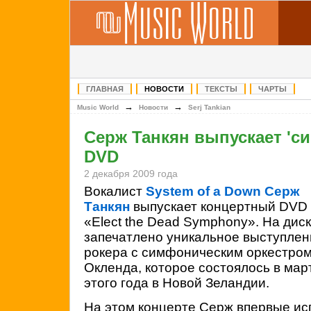
ГЛАВНАЯ
НОВОСТИ
ТЕКСТЫ
ЧАРТЫ
→
→
Music World
Новости
Serj Tankian
Серж Танкян выпускает 'с
DVD
2 декабря 2009 года
Вокалист
System of a Down
Серж
Танкян
выпускает концертный DVD
«Elect the Dead Symphony». На дис
запечатлено уникальное выступлен
рокера с симфоническим оркестро
Окленда, которое состоялось в мар
этого года в Новой Зеландии.
На этом концерте Серж впервые ис