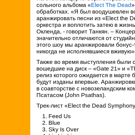
сольного альбома «
Elect The Dead
»
обработках. «Я был воодушевлен 
аранжировать песни из «Elect the 
оркестра и воплотить затею в жизн
Окленда, - говорит Танкян. – Конц
значительно отличаются от студийн
этого шоу мы аранжировали бонус-
никогда не исполнявшиеся вживую»
Также во время выступления были с
вошедшие на диск – «Gate 21» и «T
релиз которого ожидается в марте б
будут изданы впервые. Аранжировки
в соавторстве с новозеландским к
Псатасом (John Psathas).
Трек-лист «Elect the Dead Symphony
Feed Us
Blue
Sky Is Over